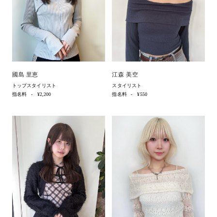
國島 里恵
江森 美空
トップスタイリスト
スタイリスト
指名料
¥2,200
指名料
¥550