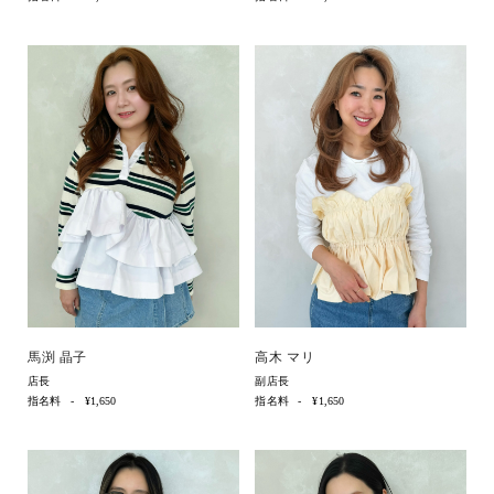
馬渕 晶子
高木 マリ
店長
副店長
指名料
¥1,650
指名料
¥1,650