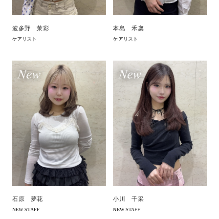
波多野 茉彩
本島 禾稟
ケアリスト
ケアリスト
石原 夢花
小川 千采
NEW STAFF
NEW STAFF