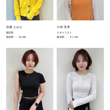
加藤 えみか
小栁 美華
副店長
スタイリスト
指名料
¥2,200
指名料
￥1.100