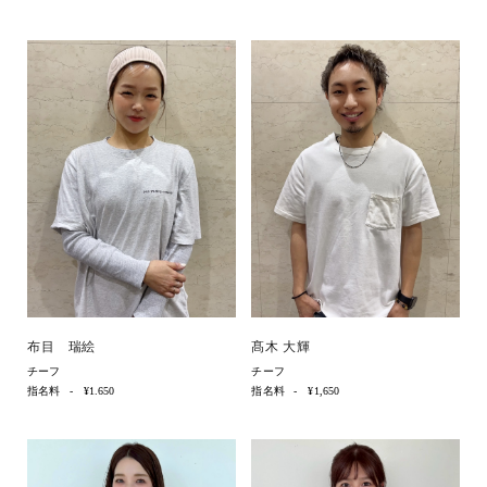
布目 瑞絵
髙木 大輝
チーフ
チーフ
指名料
¥1.650
指名料
¥1,650