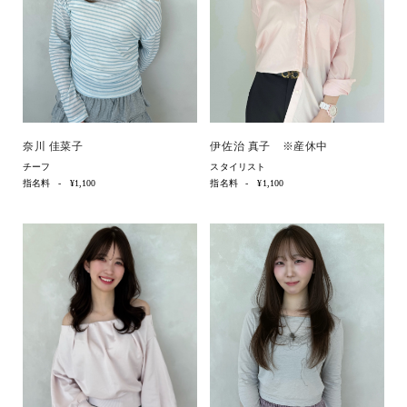
奈川 佳菜子
伊佐治 真子 ※産休中
チーフ
スタイリスト
指名料
¥1,100
指名料
¥1,100