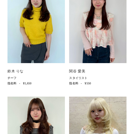
鈴木 りな
関谷 愛美
チーフ
スタイリスト
指名料
¥1,650
指名料
¥550