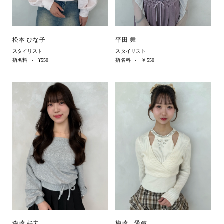
松本 ひな子
平田 舞
スタイリスト
スタイリスト
指名料
¥550
指名料
￥550
森崎 好未
梅崎 愛弥