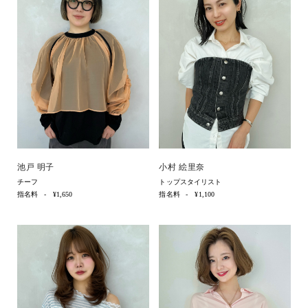
池戸 明子
小村 絵里奈
チーフ
トップスタイリスト
指名料
¥1,650
指名料
¥1,100