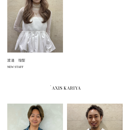
渡邉 瑠梨
NEW STAFF
`AXIS KARIYA