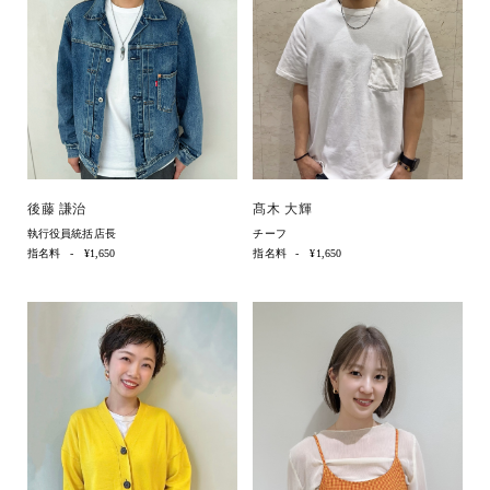
後藤 謙治
髙木 大輝
執行役員統括店長
チーフ
指名料
¥1,650
指名料
¥1,650