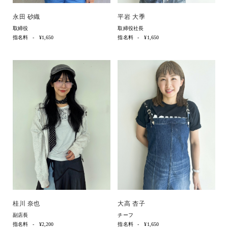
永田 砂織
平岩 大季
取締役
取締役社長
指名料
¥1,650
指名料
¥1,650
桂川 奈也
大高 杏子
副店長
チーフ
指名料
¥2,200
指名料
¥1,650