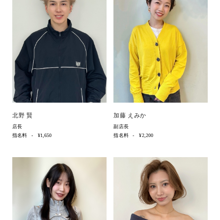
北野 賢
加藤 えみか
店長
副店長
指名料
¥1,650
指名料
¥2,200