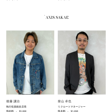
`AXIS SAKAE
後藤 謙治
柴山 卓也
執行役員統括店長
リクルートマネージャー
指名料
¥1,650
指名料
¥1,650