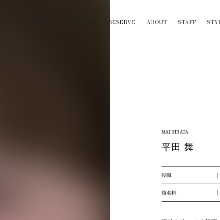
HOME
COLLECTION
RESERVE
ABOUT
STAFF
STY
MAI HIRATA
平田 舞
役職
指名料