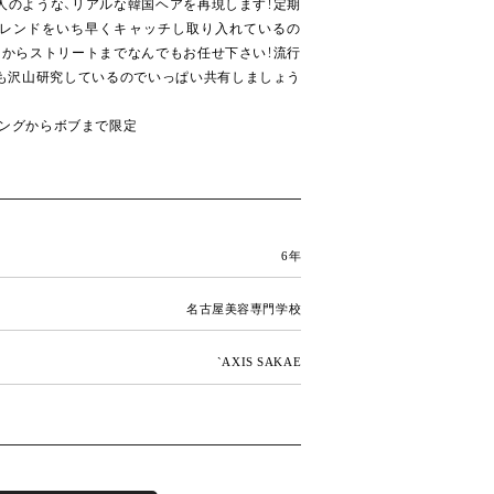
人のような、リアルな韓国ヘアを再現します！定期
レンドをいち早くキャッチし取り入れているの
リからストリートまでなんでもお任せ下さい！流行
も沢山研究しているのでいっぱい共有しましょう
ロングからボブまで限定
6年
名古屋美容専門学校
`AXIS SAKAE