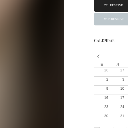
TEL RESERVE
WEB RESERVE
CALENDAR
日
月
26
27
2
3
9
10
16
17
23
24
30
31