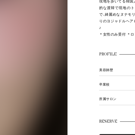
現地を歩いてる韓国
的な渡韓で現地のト
で、綺麗めなヌナモ
りのヨジャドルヘア
♪
＊女性のみ受付 ＊
PROFILE
美容師歴
卒業校
所属サロン
RESERVE