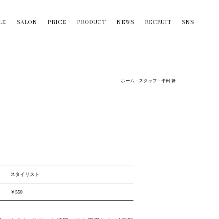
LE
SALON
PRICE
PRODUCT
NEWS
RECRUIT
SNS
ホーム
-
スタッフ
-
平田 舞
スタイリスト
￥550