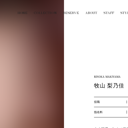
HOME
COLLECTION
RESERVE
ABOUT
STAFF
STY
RINOKA MAKIYAMA
牧山 梨乃佳
役職
指名料