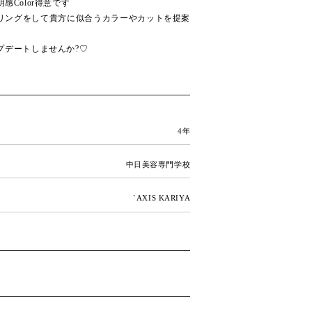
透明感Color得意です
リングをして貴方に似合うカラーやカットを提案
プデートしませんか?♡
4年
中日美容専門学校
`AXIS KARIYA