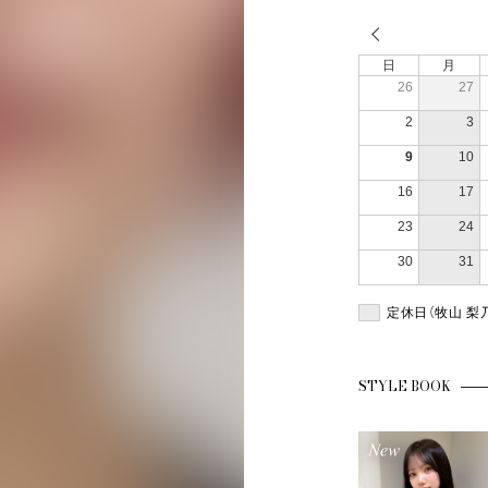
日
月
26
27
2
3
9
10
16
17
23
24
30
31
定休日（牧山 梨
STYLE BOOK