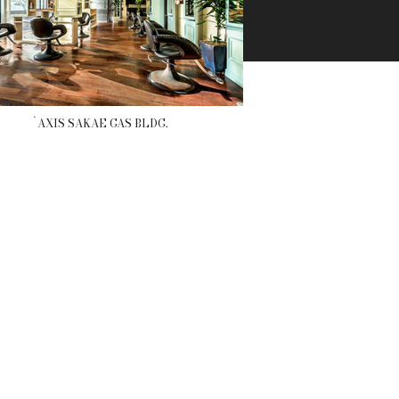
`AXIS SAKAE GAS BLDG.