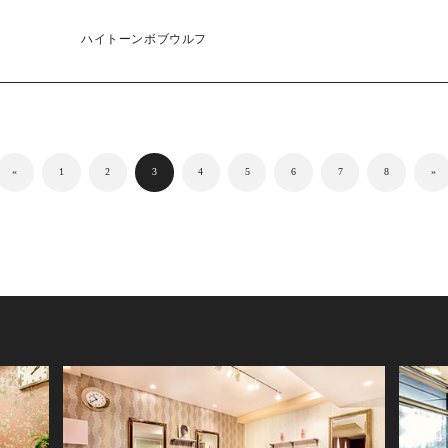
ハイトーンボブウルフ
«
1
2
3
4
5
6
7
8
»