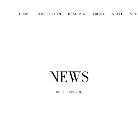
HOME
COLLECTION
RESERVE
ABOUT
STAFF
STY
NEWS
ホーム
-
お知らせ